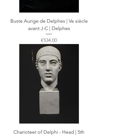
Buste Aurige de Delphes | Ve siècle
avant J-C | Delphes
Price
€534.00
Charioteer of Delphi - Head | 5th