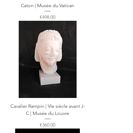
Caton | Musée du Vatican
Price
€498.00
Cavalier Rampin | VIe siècle avant J-
C | Musée du Louvre
Price
€360.00