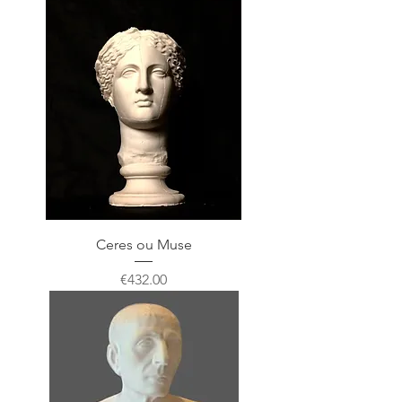
Ceres ou Muse
Price
€432.00