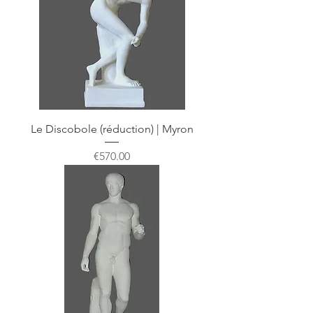
Le Discobole (réduction) | Myron
Price
€570.00