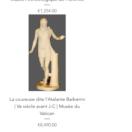
Price
€1,254.00
La coureuse dite l'Atalante Barberini
| Ve siècle avant J-C | Musée du
Vatican
Price
€8,490.00