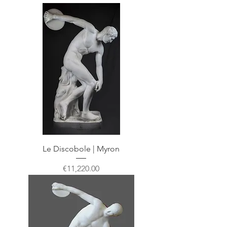
Le Discobole | Myron
Price
€11,220.00