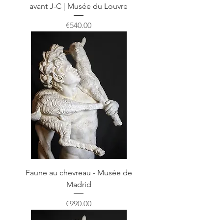
avant J-C | Musée du Louvre
Price
€540.00
Faune au chevreau - Musée de
Madrid
Price
€990.00