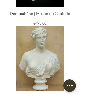
Démosthène | Musée du Capitole
Price
€498.00
Diane d'Oxford
Price
€822.00