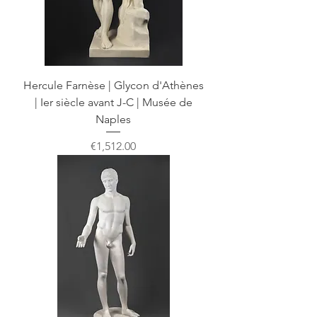
Hercule Farnèse | Glycon d'Athènes
| Ier siècle avant J-C | Musée de
Naples
Price
€1,512.00