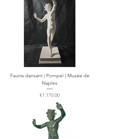
Faune dansant | Pompeï | Musée de
Naples
Price
€1,170.00