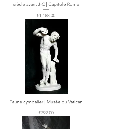
siècle avant J-C | Capitole Rome
Price
€1,188.00
Faune cymbalier | Musée du Vatican
Price
€792.00