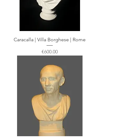
Caracalla | Villa Borghese | Rome
Price
€600.00