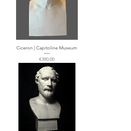
Ciceron | Capitoline Museum
Price
€390.00