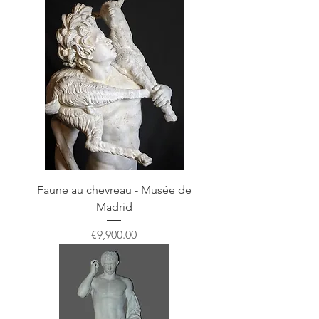
Faune au chevreau - Musée de
Madrid
Price
€9,900.00