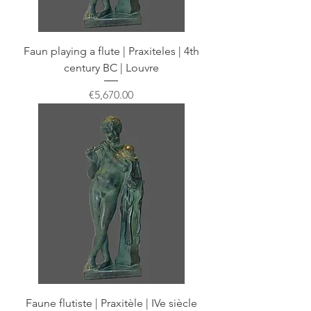
Faun playing a flute | Praxiteles | 4th
century BC | Louvre
Price
€5,670.00
Faune flutiste | Praxitèle | IVe siècle