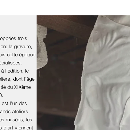
S
oppées trois
on: la gravure,
puis cette époque
écialisées.
 l'édition, le
iers, dont l'âge
itié du XIXème
0.
 est l'un des
ands ateliers
les musées, les
s d'art viennent