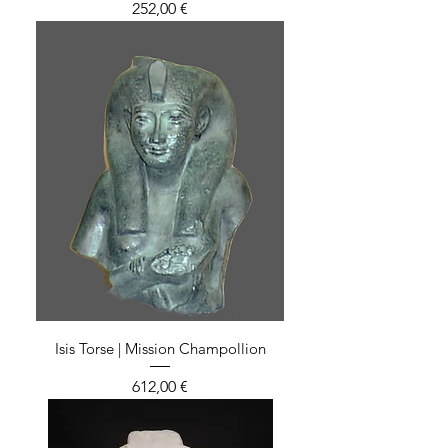
Prix
252,00 €
Isis Torse | Mission Champollion
Prix
612,00 €