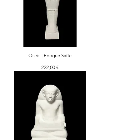
Osiris | Epoque Saïte
Prix
222,00 €