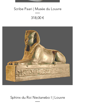
Scribe Paari | Musée du Louvre
Prix
318,00 €
Sphinx du Roi Nectanebo I | Louvre