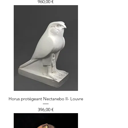
Prix
960,00 €
Horus protégeant Nectanebo II- Louvre
Prix
396,00 €