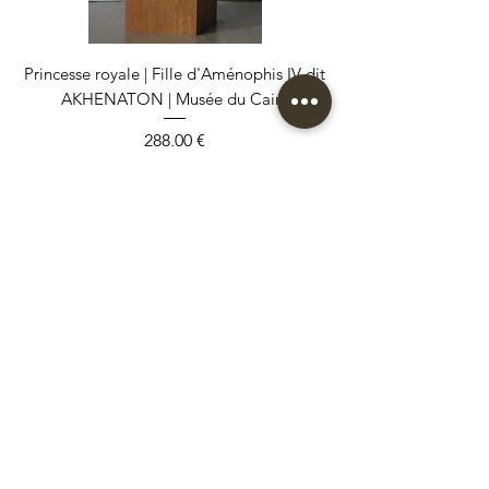
Princesse royale | Fille d'Aménophis IV dit
AKHENATON | Musée du Caire
Prix
288,00 €