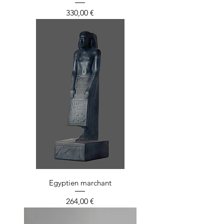
Prix
330,00 €
Egyptien marchant
Prix
264,00 €