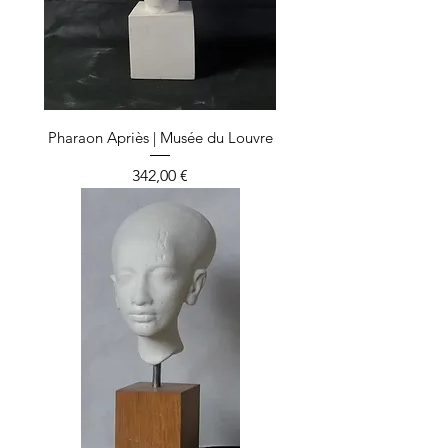
Pharaon Apriès | Musée du Louvre
Prix
342,00 €