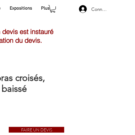
e
Expositions
Plus
Connexion
n devis est instauré
ation du devis.
ras croisés,
baissé
FAIRE UN DEVIS