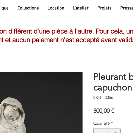
ique
Collections
Location
L'atelier
Projets
Press
son diffèrent d'une pièce à l'autre. Pour cela, u
t et aucun paiement n'est accepté avant valid
Pleurant b
capuchon 
SKU : 0356
Prix
300,00 €
Quantité
*