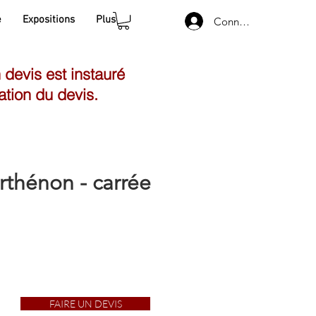
e
Expositions
Plus
Connexion
n devis est instauré
ation du devis.
thénon - carrée
FAIRE UN DEVIS