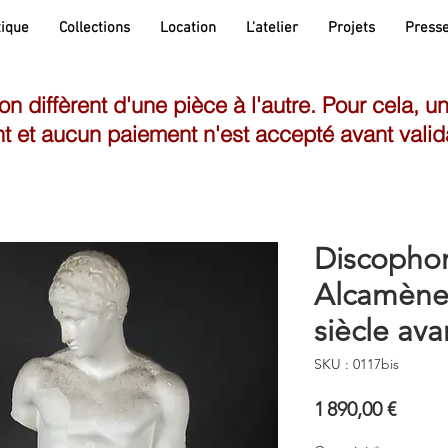
ique
Collections
Location
L'atelier
Projets
Press
son diffèrent d'une pièce à l'autre. Pour cela, u
t et aucun paiement n'est accepté avant valid
Discophor
Alcamène 
siècle ava
SKU : 0117bis
Prix
1 890,00 €