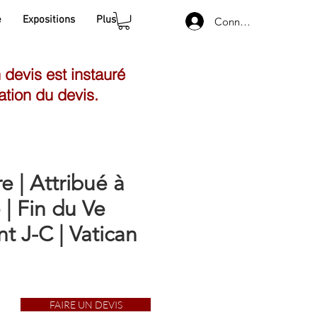
e
Expositions
Plus
Connexion
n devis est instauré
ation du devis.
e | Attribué à
| Fin du Ve
nt J-C | Vatican
FAIRE UN DEVIS