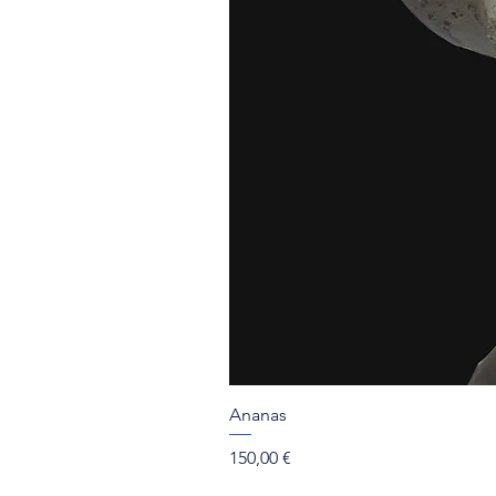
Ananas
Prix
150,00 €