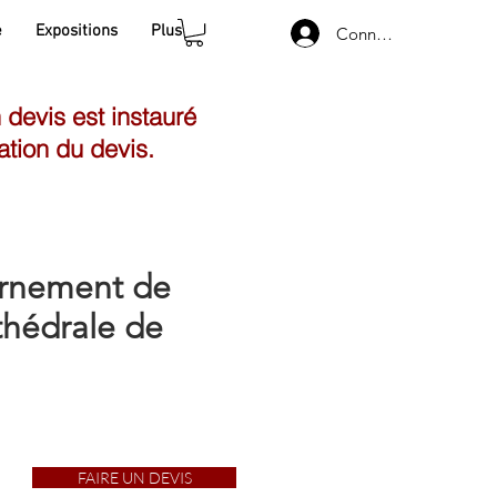
e
Expositions
Plus
Connexion
n devis est instauré
ation du devis.
ornement de
athédrale de
FAIRE UN DEVIS