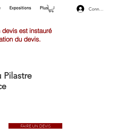
e
Expositions
Plus
Connexion
n devis est instauré
ation du devis.
 Pilastre
ce
FAIRE UN DEVIS