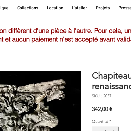
ique
Collections
Location
L'atelier
Projets
Press
son diffèrent d'une pièce à l'autre. Pour cela, u
t et aucun paiement n'est accepté avant valid
Chapiteau
renaissan
SKU : 2037
Prix
342,00 €
Quantité
*