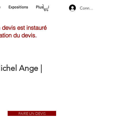
e
Expositions
Plus
Connexion
n devis est instauré
ation du devis.
ichel Ange |
FAIRE UN DEVIS