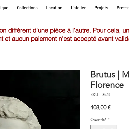
ique
Collections
Location
L'atelier
Projets
Press
son diffèrent d'une pièce à l'autre. Pour cela, u
t et aucun paiement n'est accepté avant valid
Brutus | M
Florence
SKU : 0523
Prix
408,00 €
Quantité
*