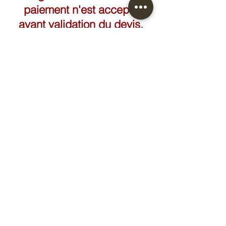
paiement n'est accepté
avant validation du devis.
FAIRE UN DEVIS
Ananas
Hebe | Thorvaldsen -