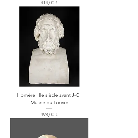
Prix
414,00 €
Homère | IIe siècle avant J-C |
Musée du Louvre
Prix
498,00 €