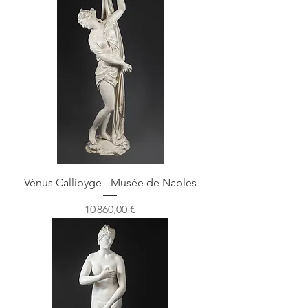
Vénus Callipyge - Musée de Naples
Prix
10 860,00 €