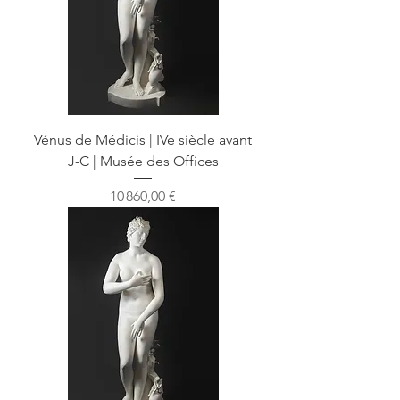
Vénus de Médicis | IVe siècle avant
J-C | Musée des Offices
Prix
10 860,00 €