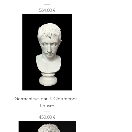
Prix
564,00 €
Germanicus par J. Cleomènes -
Louvre
Prix
450,00 €