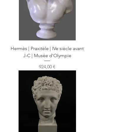
Hermès | Praxitèle | IVe siècle avant
J-C | Musée d'Olympie
Prix
924,00 €