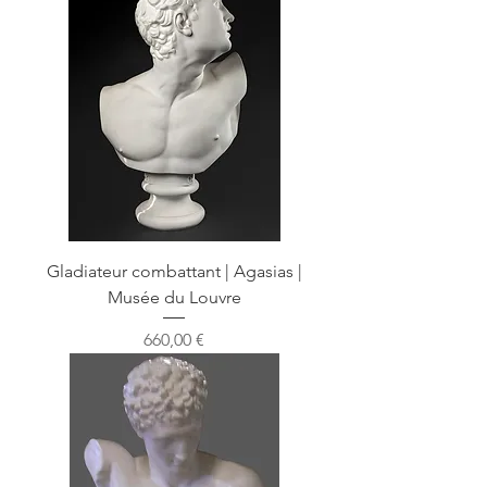
Gladiateur combattant | Agasias |
Musée du Louvre
Prix
660,00 €