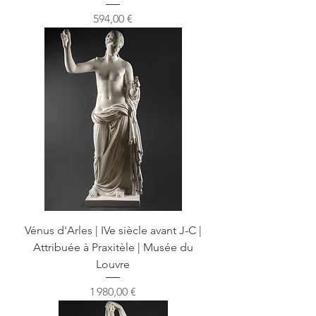
Prix
594,00 €
Vénus d'Arles | IVe siècle avant J-C |
Attribuée à Praxitèle | Musée du
Louvre
Prix
1 980,00 €