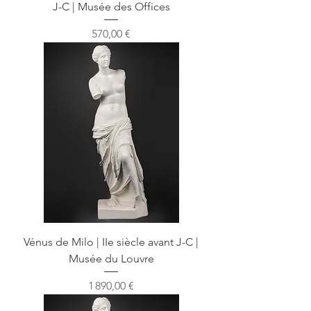
J-C | Musée des Offices
Prix
570,00 €
Vénus de Milo | IIe siècle avant J-C |
Musée du Louvre
Prix
1 890,00 €