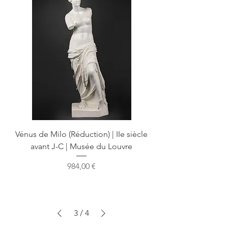
Vénus de Milo (Réduction) | IIe siècle
avant J-C | Musée du Louvre
Prix
984,00 €
3
/
4