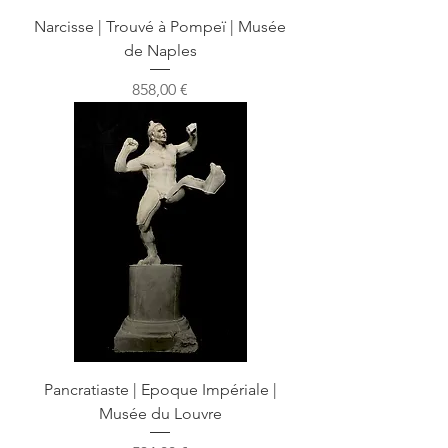
Narcisse | Trouvé à Pompeï | Musée
de Naples
Prix
858,00 €
Pancratiaste | Epoque Impériale |
Musée du Louvre