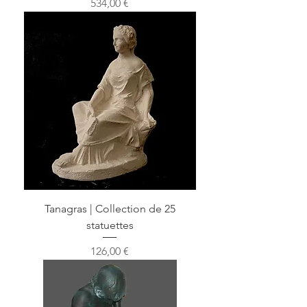
Prix
534,00 €
Tanagras | Collection de 25
statuettes
Prix
126,00 €