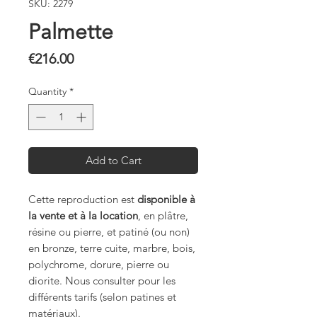
SKU: 2279
Palmette
Price
€216.00
Quantity
*
Add to Cart
Cette reproduction est
disponible à
la vente et à la location
, en plâtre,
résine ou pierre, et patiné (ou non)
en bronze, terre cuite, marbre, bois,
polychrome, dorure, pierre ou
diorite. Nous consulter pour les
différents tarifs (selon patines et
matériaux).